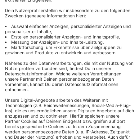
Wir verwenden einen Service eines
Drittanbieters, um Videoinhalte
einzubetten. Dieser Service kann
Daten zu Ihren Aktivitäten
sammeln. Bitte lesen Sie die
Details durch und stimmen Sie der
Nutzung des Service zu, um dieses
Video anzusehen.
Mehr Informationen
Lauv - All 4 Nothing (I'm So In Love) [Official Video]
Akzeptieren
Anzeige
powered by
Usercentrics Consent
Management Platform