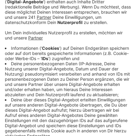
Der Song ist sehr repräsentativ für das Album hat uns
Lauv verraten. Es gebe helle und dunkle Seiten auf der
Platte. Der Song selbst ist zwar zum einen sehr
optimistisch, sieht aber auch die dunkle Seite.
Geschrieben hat Lauv den Song übrigens mit seiner
Freundin und er geht über die Liebe der Beiden. Da
freuen wir uns auf das neue Album, dass dieses Jahr
noch kommen soll. Wann genau wissen wir aber leider
noch nicht.
Anzeige
Wir benötigen Ihre
Zustimmung, um den YouTube
Video-Service zu laden!