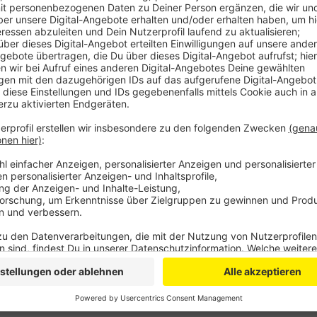
Ziel der Hotline ist es Ausbildungssuchende und Au
Als potentieller Azubi kann man bei der Hotline sein
Passen die mit dem Suchprofil eines Unternehmens 
beiden Seiten hergestellt.
Die Hotline ist in den kommenden sieben Wochen im
und 18 Uhr erreichbar.
Interessierte Jugendliche können sich unter der R
per WhatsApp ist eine Kontaktaufnahme unter der 
Anzeige