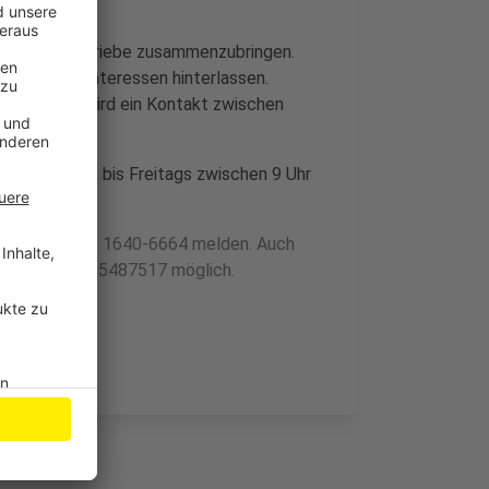
sbildungs-Betriebe zusammenzubringen.
e Daten und Interessen hinterlassen.
zusammen, wird ein Kontakt zwischen
mer Montags bis Freitags zwischen 9 Uhr
ufnummer 0221 1640-6664 melden. Auch
Nummer 0173 5487517 möglich.