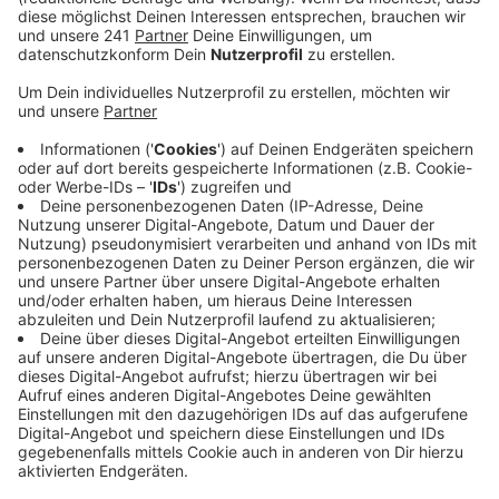
Anzeige
Mit dabei sind über 60 Schausteller, die auch neue
Fahrgeschäfte anbieten: Zum Beispiel eine 22 Meter
hohe Überschlagsschaukel. In der Fußgängerzone
gibt’s außerdem einen Trödelmarkt und am Sonntag
öffnen die Geschäfte zum verkaufsoffenen Sonntag.
Das Stadtfest geht bis Montagabend, da wird es zum
Abschluss ein großes Feuerwerk geben.
Anzeige
Weitere Meldungen aus Leverkusen
Anzeige