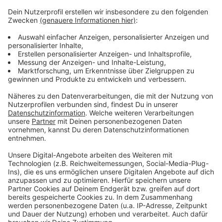
Weitere Meldungen aus Leverkusen
Anzeige
Zeugensuche nach Raubüberfall in Wiesdorf
Versuchter Einbruch in Sparkassenfiliale in Opladen
Gastronomen in Leverkusen ziehen gemischtes EM-
Fazit
Anzeige
Anzeige