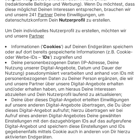
Zweck zusammengekommen.
Veröffentlicht:
Dienstag, 16.07.2024 05:55
Anzeige
Mehr als 5.500 Euro konnten die Veranstalter jetzt an
den Verein PalliLev übergeben. Der wird mit dem Geld
die Arbeit im Leverkusener Hospiz unterstützen. Das
Geld ist außerdem über eine Tombola oder eine
Fotoaktion reingekommen, bei der Besucher vor einem
Greenscreen Fotos mit Star Wars Figuren machen
konnten. Ob es eine Neuauflage der Troopermania
geben wird, steht noch nicht fest.
Anzeige