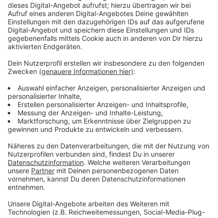
Anzeige
So bekommt ihr Hilfe
Anzeige
Der kassenärztliche Bereitschaftsdienst bietet eine
zuverlässige erste Anlaufstelle für medizinische Hilfe.
Unter der Telefonnummer
116 117
könnt ihr jederzeit
eine erste Einschätzung erhalten und bei Bedarf an
eine Notdienstpraxis weitergeleitet werden.
Weitere Infos zum Notdienst
Videosprechstunde für Kinder
Anzeige