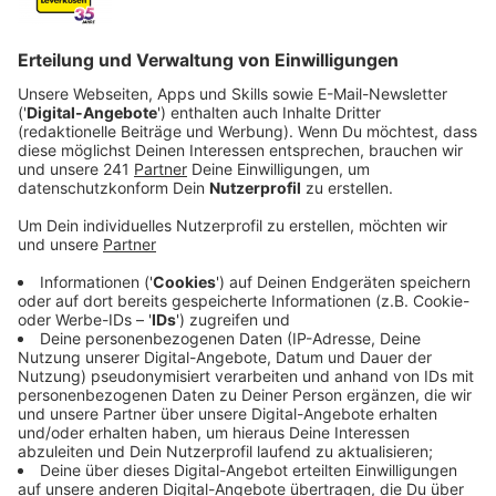
Anzeige
Bereitschaftsdienst und Notdienstpraxen
Anzeige
Wer über die Ostertage krank wird und ärztliche Hilfe
benötigt, kann beruhigt sein: Bei uns in der Region
stehen die niedergelassenen Ärztinnen und Ärzte auch
an Feiertagen bereit. Die erste Anlaufstelle ist der
kassenärztliche Bereitschaftsdienst, den ihr rund um
die Uhr unter der Telefonnummer 116 117 erreichen
könnt. Dort erhaltet ihr eine erste medizinische
Einschätzung am Telefon. Sollte es erforderlich sein,
werdet ihr an eine der etwa 90 Notdienstpraxen
weitergeleitet.