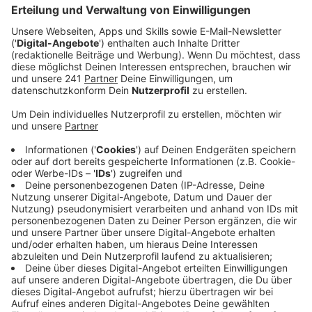
Veröffentlicht:
Montag, 27.10.2025 09:45
Anzeige
Kitas sollen geöffnet bleiben, Schulen modernisiert,
Straßen instandgehalten und soziale Angebote
gesichert werden – dafür gibt das Land nächstes Jahr
insgesamt fast 17 Milliarden Euro an die Kommunen
weiter. Laut dem Leverkusener
Landtagsabgeordneten Rüdiger Scholz ein
Rekordwert.
Anzeige
Weitere Entlastungen geplant
Anzeige