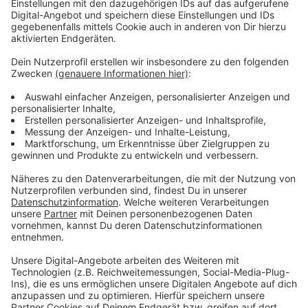
Neben den gut 85,5 Millionen Euro aus der
Gemeindefinanzierung bekommt unserer Stadt
weiteres Geld aus dem Programm „Nordrhein-
Westfalen-Plan“. Insgesamt 78 Millionen sind es in den
kommenden zwölf Jahren. Dazu plant das Land
Altschulden zu erlassen. All diese Maßnahmen sind
laut Scholz wichtig, damit Leverkusen auch im
Nothaushalt handlungsfähig bleibt und das Leben der
Menschen hier vor Ort gestalten kann.
Anzeige
Weitere Meldungen aus Leverkusen
Anzeige