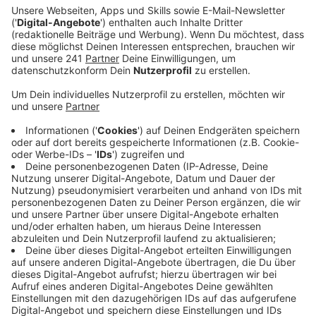
wie bisher anbieten.
Veröffentlicht:
Donnerstag, 17.08.2023 14:25
Anzeige
600 Fahrräder, 90 E-Bikes und rund 120 Stationen –
das ist die Vision der Wupsi, mit der sie noch mehr
Leverkusenern den Wechsel aufs Fahrrad
schmackhaft machen will. Besonders die Stadtteile,
die aktuell noch nicht so viele Stationen haben, können
sich bald auf neue Standorte einstellen, heißt es – das
Netz werde sukzessive ausgebaut. Eine weitere
Neuerung: Alle E-Bikes werden künftig mit
Wechselakkus ausgestattet. Sie müssen also nicht
mehr an den Ladestationen nachgeladen werden. Als