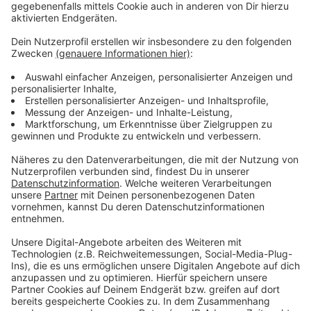
Partner für den Ausbau tut sich die Wupsi auch
weiterhin mit nextbike zusammen. Über 17.200
Menschen haben sich bisher für wupsiRad registriert.
Anzeige
Mehr Meldungen aus Leverkusen
Anzeige
Brand in Leverkusen-Quettingen: Rußpartikel
ungefährlich
Currentas Berufskolleg in Leverkusen bleibt fürs Erste
Einsatz wegen brennenden PKWs auf der A3 bei
Leverkusen
Anzeige