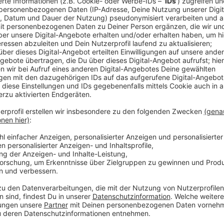
Anzeige
Entstehen soll das Ganze links am Eingang der Reusc
entsprechender Antrag beim Leverkusener Bauamt. Z
den historischen Standort zu bewahren und ein neues 
die Verantwortlichen. Dafür sind auch individuelle
geplant.
Hier findet ihr mehr Infos zur Reuschenberger Mühle
Anzeige
Mehr Meldungen aus Leverkusen
Anzeige