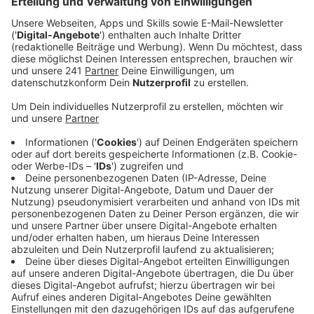
Anzeige
Die Entscheidung für mehr Blitzer hat einen ganz
konkreten Grund: Die neusten Polizeistatistiken
zeigen, dass Raser für immer mehr Unfälle
verantwortlich sind. Sie haben für einen Anstieg der
folgenschweren Unfälle von über 30 Prozent gesorgt.
Blitzer sorgen erfahrungsgemäß dafür, dass sich
deutlich mehr Autofahrer an die
Geschwindigkeitsbegrenzungen halten. Das verhindert
nicht nur Unfälle, sondern ist auch besser für die
Umwelt und den Lärmpegel bei uns in der Stadt.
Alles Argumente, die für eine Mehrheit im Rat gesorgt
haben. Auch der Finanzausschuss befürwortet den
Kauf neuer Blitzer – sie bringen ja schließlich auch