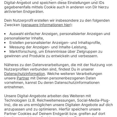
neue Bußgelder in die Kassen.
Anzeige
Weitere Meldungen aus Leverkusen
Anzeige
Bayer 04 Leverkusen startet auswärts in die neue
Spielzeit
Pilotprojekt soll Müll vom Leverkusener Rhein
fernhalten
Stadt Leverkusen hängt bei Parkausweisen hinterher