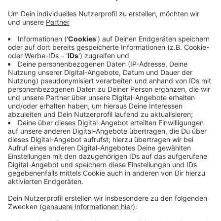
Anzeige
Grund dafür ist die Corona-Pandemie. Die
Durchführung mit einem Corona-konformen
Hygienekonzept hätte die Organisatoren nach eigener
Aussage vor zu große logistische und infrastrukturelle
Herausforderungen sowie finanzielle Risiken gestellt.
Die habe man nicht tragen können.
Der Leverkusen Cup hätte in diesem Jahr zum 44. Mal
in Leverkusen stattgefunden.
Anzeige