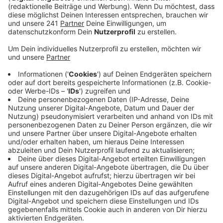
Anzeige
Die Aktionsgemeinschaft Opladen zieht als
Veranstalter eine positive Bilanz. Samstag, Sonntag
und auch gestern seien viele auf den Markt
gekommen, um die Stände mit Blumen, Schmuck und
Kleidung zu durchstöbern. Und sie haben Geld
dagelassen, denn die Händler sind laut
Aktionsgemeinschaft zufrieden mit den Umsätzen.
Jetzt laufen bei der Aktionsgemeinschaft schon die
letzten Vorbereitungen für den Frühlingsmarkt. Der
soll in vier Wochen stattfinden, dann auch mit
verkaufsoffenem Sonntag.
Anzeige