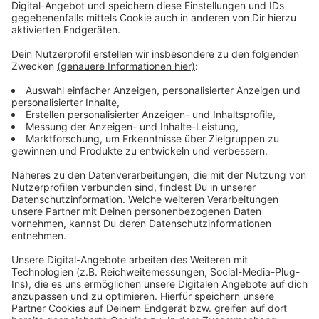
Auch während der EM sind Public Viewings im
Neuland-Park geplant.
Hier gibt´s immer aktuelles zum Neulandpark
Anzeige
Mehr Meldungen aus Leverkusen
Anzeige
Leverkusen will Schwimmcontainer für Kinder
austesten
Stammtisch für demente Bayer Leverkusen Fans
An Leverkusener Ampel mit Schreckschusspistole