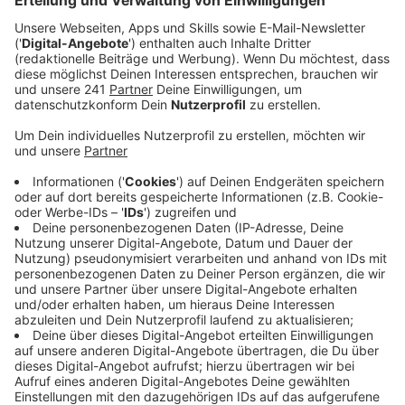
hat die Stadt jetzt ihre Pläne für ein großes Public
Viewing vorgestellt. Im Wiesdorfer Neuland-Park
soll das DFB-Pokalfinale am 25. Mai ausgestrahlt
werden.
Veröffentlicht:
Donnerstag, 25.04.2024 06:33
Anzeige
Übertragen wird das Spiel auf einer 6x4 Meter großen
Leinwand. Bis zu 7000 Menschen können an der
Veranstaltung teilnehmen, der Eintritt ist frei. Schon
zwei Stunden vor Anpfiff soll es ein kleines
Rahmenprogramm und die Vorberichterstattung auf
der Leinwand geben. Eigene Getränke sind während
der Veranstaltung verboten, außerdem werden die
Straßen rund um den Park nur für Anwohner befahrbar
sein – ihr solltet also nicht mit dem Auto kommen.