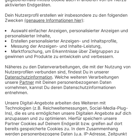
anschließend eine endgültige Entscheidung getroffen.
Anzeige
Weitere Meldungen aus Leverkusen
Anzeige
Machbarkeitsstudie für mögliche Feuerwache "Auf
den Heunen" ist da
EVL erhöht Trinkwasserpreise ab dem 1. April
Google Street View macht Aufnahmen in Leverkusen
Anzeige