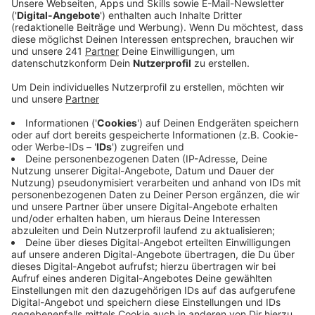
der Baustellen drumherum konnte die
Einbahnstraße bis jetzt noch nicht eingerichtet
werden.
Veröffentlicht:
Dienstag, 26.03.2024 06:22
Anzeige
Bis September soll die Straße also jetzt von der
Bensberger Straße an in Fahrtrichtung Am
Scherfenbrand testweise zur Einbahnstraße werden.
Radfahrer dürfen weiterhin in beiden Richtungen durch
den Freudenthaler Weg. Während der Testphase will
die Stadt Verkehrszählungen und
Geschwindigkeitsmessungen machen und den Verkehr
vor Ort beobachten, um zu sehen, ob durch die
einseitige Sperrung die Verkehrssituation verbessert
werden kann. Mit dem Prüfergebnis wird dann