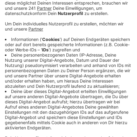
Veröffentlicht:
Mittwoch, 22.02.2023 18:19
Anzeige
Die Hydraulik des Fährschiffs muss von einer
Fachfirma nochmal durchgecheckt werden, bevor es
wieder fahren konnte, heißt es vom Betreiber. Das
passierte erst am Donnerstag im Tagesverlauf.
Solange blieb das Fährschiff auf einer Sandbank vor
Langel liegen.
Anzeige
Weitere Meldungen aus Leverkusen
Anzeige