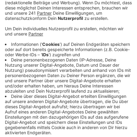
allem auf der A1 rund um die Rheinbrücke mit mehr
Verkehr. Er empfiehlt, wenn möglich, vor 16 Uhr zu
fahren, um nicht in den Ferien- und Pendler-
Verkehr zu kommen.
Veröffentlicht:
Freitag, 26.06.2026 17:07
Anzeige
Weitere Meldungen aus Leverkusen
Anzeige
Medienberichte: Grimaldo verlässt Bayer 04
Leverkusen
Kostenloses Trinkwasser: Refill-Stationen in
Leverkusen