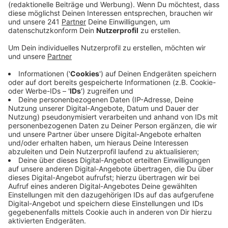
Veröffentlicht:
Freitag, 20.12.2024 06:15
Anzeige
Zwischen 13 und 15 Uhr geben die Mitarbeitenden des
Bunkers auf dem Xabi-Alonso-Platz vor dem Bunker
die Geschenke aus, die die Leverkusener gespendet
haben – unter anderem bei unserer Radio Leverkusen-
Geschenkesammelaktion. Es sind Geschenke für
Altersklassen von Kleinkind bis Jugendliche dabei.
Anzeige
Weitere Meldungen aus Leverkusen
Anzeige