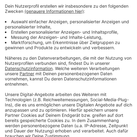
Leverkusener Amtsgericht: Haftstrafe im
Familienstreit
In Wupsi-Bussen: Frauennotruf informiert über
Hilfsangebot
Prozessauftakt: Gefährliche Körperverletzung in
Leverkusen
Anzeige
Anzeige