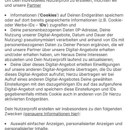
auf Rang 2.
Bei der Ratswahl ist die CDU noch ein Stück weiter
vornweg gezogen. Sie kommt aktuell auf rund 27%.
Die SPD auf 25,5%. Auf Platz 3 landen aktuell die
Grünen 18%.
Bei der Bezirksvertretung kommt die SPD auf fast
26% und führt damit. Die CDU auf 24,5%, Grünen 18%.
Stand 20 Uhr:
Mittlerweile zeigt sich ein stabiles Bild der
Stimmverteilung. Im Kampf um den
Oberbürgermeister-Posten sind weiter Richrath (SPD)
mit 45% und Schönberger (CDU) mit 22 Prozent vorne.
Alle Zeichen stehen auf Stichwahl.
Im Rennen um die Sitze im Stadtrat hat sich die