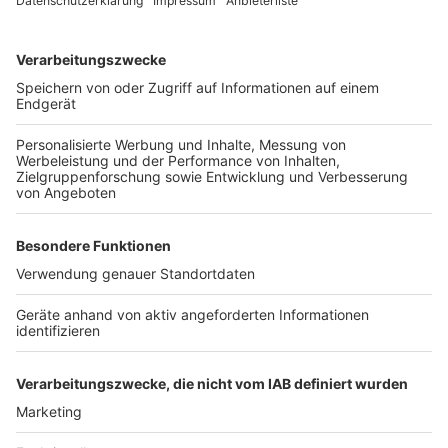
Anzeige
©
Stadt Leverkusen
Anzeige
Anzeige
Dieser Artikel wird laufend aktualisiert. Wir sind live für
Euch vor Ort und berichten für Euch im Radio über den
Wahlabend in Leverkusen. Einen umfassenden
Überblick über die Auszählung der Stimmzettel
bekommt ihr auch
hier
.
Anzeige