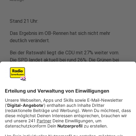
Stand 21 Uhr:
Das Ergebnis im OB-Rennen hat sich nicht mehr
deutlich verändert.
Bei der Ratswahl liegt die CDU mit 27% weiter vorn.
Die SPD landet aktuell bei rund 26%. Die Grünen bei
18%. Die aktuelle Verteilung macht verschiedene
Koalitionen möglich. Zu denen wollte sich aber noch
keiner der Spitzenkandidaten äußern.
Stand 20.30 Uhr:
Über 100 Wahlbüros haben ihre Ergebnisse für die OB-
Wahl jetzt gemeldet. Weiter Richrath (SPD) an der
Spitze mit 45%. Schönberger (CDU) mit 22% weiter