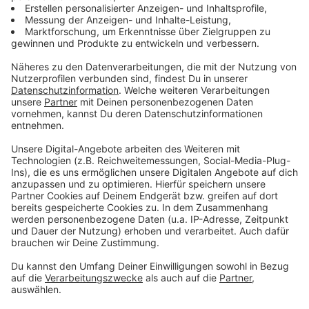
Situation leicht geändert. Die CDU ist jetzt vorne mit
26%, die SPD auf Platz 2 mit 25%. Drittstärkste Kraft
sind die Grünen mit rund 18%. Platz 4 nimmt die AfD
mit 7% ein. Danach folgt Opladen Plus 6%. Die anderen
Parteien liegen unter 5%.
Stand 19.40 Uhr:
72 Wahlbüros von 134 haben die Ob-Wahlergebnisse
gemeldet. Demnach kommt Richrath (SPD) auf rund
45%, Schönberger (CDU) auf rund 22 Prozent. Aktuell
sieht weiter alles nach einer Stichwahl zwischen den
Beiden aus. Dahinter liegen Baake (Grünen) mit fast
13%, Hartwig (AfD) 6,5%.
Bei den Sitzen für den Stadtrat hat die SPD leicht
zugelegt. Sie kommt auf 26%, die CDU auf 25%.
Dahinter auf Platz 3 kommen aktuell die Grünen mit