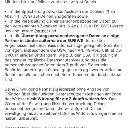
rund 18%.
Stand 19.10 Uhr:
Die ersten Wahllokale haben ihre Ergebnisse
gemeldet. Für die Oberbürgermeister-Wahl sieht
derzeit alles nach einer Stichwahl aus. Der amtierende
Oberbürgermeister Richrath (SPD) liegt aktuell bei
45% der ausgezählten Stimmen. Gegner für die
Stichwahl wäre aktuell Schönberger (CDU). Er hat
bislang rund 21% der Stimmen auf sich vereinen
können. Drittbester im Rennen ist aktuell Baake
(Grünen) mit 13 Prozent.
Für die Sitze im Stadtrat gibt es aktuell ein Kopf-an-
Kopf-Rennen. Beide liegen derzeit bei rund 26
Prozent.