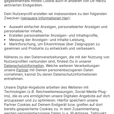
Niederschlag zu rechnen ist, könnte der Pegel noch
steigen. Die TBL teilt mit, auch eine Hochwasserwelle
sei nicht auszuschließen.
Anzeige
Weitere Meldungen aus Leverkusen
Anzeige
Mitglieder-Boom bei Bayer 04 Leverkusen geht weiter
Leverkusen: Das rät die Flughafenpolizei vor Reisen
Leverkusener Vereine erhalten NRW Heimatpreis
Anzeige