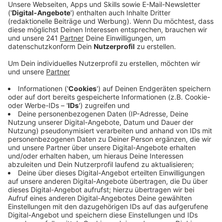
liegt der Pegelstand des Rheins bei knapp sechs
Metern.
Veröffentlicht: Donnerstag, 21.12.2023 16:53
Anzeige
Die Technischen Betriebe Leverkusen bauen morgen in
Hitdorf die Hochwasserschutztore auf. Ab dem
Vormittag beginnen die Arbeiten - es sind schon
Halteverbotszonen vor Ort eingerichtet. Die Stadt
bittet alle Autofahrer, die ihre Fahrzeuge noch dort
geparkt haben, die Autos möglichst bald wegzufahren.
Die Tore sollen ein Schutz vor dem steigenden
Rheinpegel sein, der Wasserstand liegt aktuell bei
knapp sechs Metern. Weil es in den vergangenen
Tagen aber viel und ausdauernd geregnet hat und
vermutlich auch übers Wochenende noch mit viel