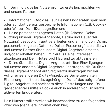
nach Köln.
Veröffentlicht:
Freitag, 10.12.2021 06:22
Anzeige
Über 3.000 Leverkusener arbeiten außerdem in
Düsseldorf - viele auch in Langenfeld, Bergisch
Gladbach und Monheim. Andersherum pendeln sogar
nochmal mehr Menschen für ihren Job zu uns in die
Stadt: 2020 waren es über 42.000 Pendler. Insgesamt
sind die Pendlerströme leicht zurückgegangen –
vermutlich durch coronabedingtes Homeoffice.
Anzeige