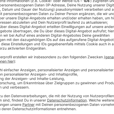
Anzeige
Entlang des sogenannten Grünen Kreuzes in der Bahn
Wegeverbindungen, außerdem sind zwar neue Parkpl
Flächen „entsiegelt“ worden – sprich, der Asphalt wu
wieder wesentlich mehr Wiesen. Erst zur Hälfte ferti
nördlich an den Busbahnhof Opladen angrenzt – am 0
nutzbar sein. Weil die Bahnstadtgesellschaft den zei
Förderungen durch die Bezirksregierung. Schwierigkei
einigen Projekten im Bahnhofsquartier, bei denen In
Anzeige
Weitere Meldungen aus Leverkusen
Anzeige