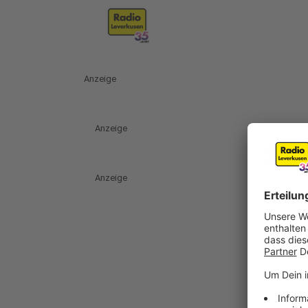
Anzeige
Anzeige
Anzeige