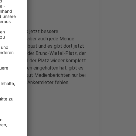
stadt gibt es jetzt bessere
ätze gebaut, aber auch jede Menge
rde zurückgebaut und es gibt dort jetzt
ggestellt ist der Bruno-Wiefel-Platz, der
7. Januar soll der Platz wieder komplett
tlichen Rahmen eingehalten hat, gibt es
ten gibt es laut Medienberichten nur bei
vestoren oder Ankermieter fehlen.