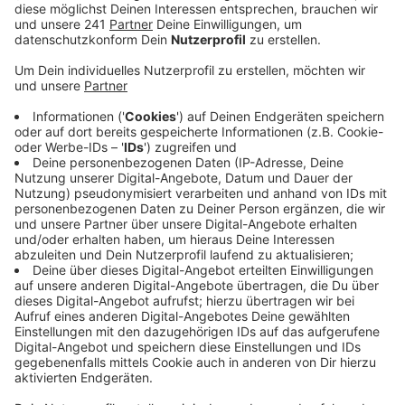
Nach Angaben der Polizei beschädigten sie
mindestens zwei Wohnhäuser. An einem der Häuser
traten sie eine Glastür ein.
Ein Anwohner versuchte, die Täter zu verfolgen,
musste jedoch erfolglos aufgeben. Die Polizei hat eine
Anzeige wegen Sachbeschädigung aufgenommen.
Anzeige
Mehr Meldungen aus Leverkusen
Anzeige
Feuerwehreinsatz: Brand in Schlebusch