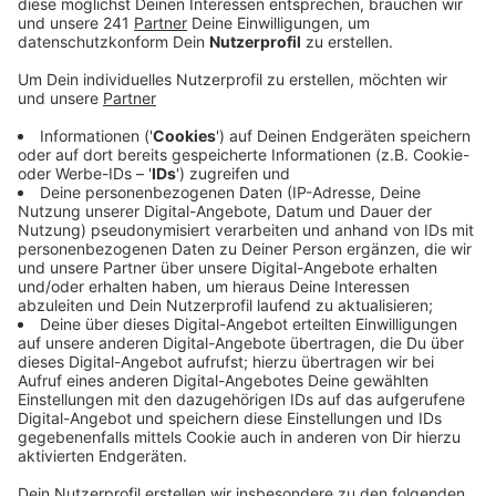
laufendem Betrieb möglich, so Kaufland. Die
Mitarbeiter werden während der Schließzeit aber
nicht arbeitslos – sie werden auf die Filialen im
Umfeld verteilt. Im November können Kunden dann
wahrscheinlich wieder in der Filiale in Manfort
einkaufen.
Veröffentlicht:
Freitag, 27.02.2026 05:59
Anzeige
Weitere Meldungen aus Leverkusen
Anzeige
Polizei zieht Karnevals-Bilanz
Leverkusen: Wie geht es mit der