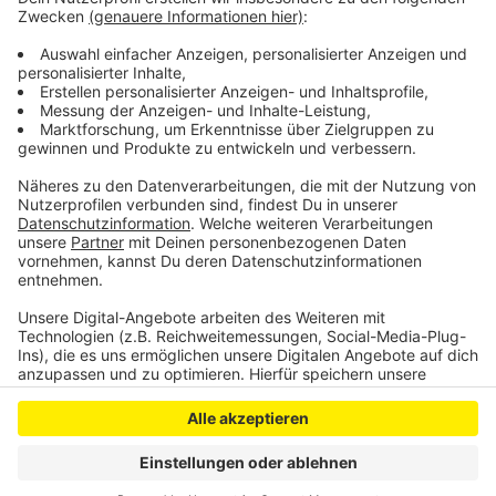
Pflegebedarfsplanung weiter?
Young Art Award: Kunstwettbewerb für Leverkusens
Jugendliche
Anzeige
Anzeige
Anzeige
Anzeige