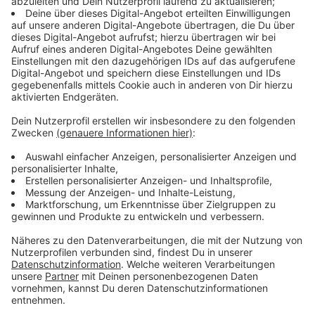
Anzeige
Opfer- und Täterbeschreibung
Anzeige
Das Ofer soll ein Mädchen zwischen 11 und 13 Jahren
gewesen sein und ein weißes T-Shirt getragen haben.
Es hatte lange dunkelblonde Haare.
Der Täter wird als 25 bis 30 Jahre alt und etwa 1,75
bis 1,8 Meter groß beschrieben. Er trug eine Brille,
hatte einen Vollbart sowie dunkle Haare. Zudem sei er
schlank gewesen.
Anzeige