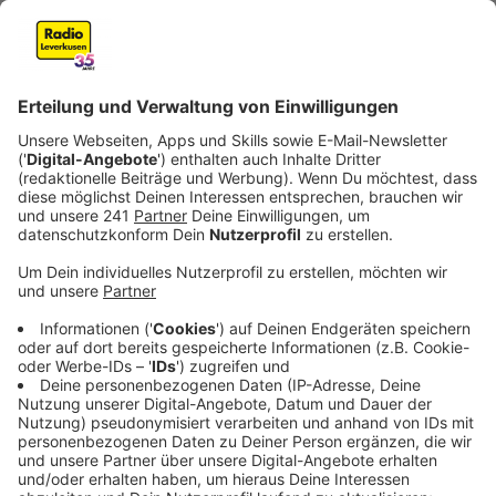
eine Spaziergängerin aufmerksam und eilte dem
Kind zur Hilfe.
Veröffentlicht:
Montag, 11.08.2025 16:14
Anzeige
Tatmotiv unklar
Anzeige
Der Angreifer flüchtete in eine unbekannte Richtung.
Die Spaziergängerin begleitete das Kind zu einem
Supermarkt in der Nähe und rief die Polizei. Als diese
ankam, hatte die Zeugin das Mädchen jedoch aus den
Augen verloren. Das Tatmotiv ist noch unklar. Die
Polizei bittet die Eltern des Kindes und weitere
Zeugen, sich zu melden.