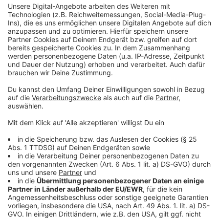
Kontakt zur Polizei
Anzeige
Die Eltern des Mädchens und weitere Zeugen können
sich telefonisch unter 0221 229-0 oder per Mail
(poststelle.koeln@polizei.nrw.de) melden.
Anzeige
Weitere Meldungen aus unserer Stadt
Anzeige
Teil-Sperrung des Europarings ab Montag
E-Rezepte sorgen auch bei Leverkusener Ärzten für