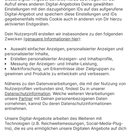
Klimaliste, einen Bürgerhaushalt zu initiieren, sodass
sich Bürger an Sparvorschlägen beteiligen könnten,
lehnte der Rat ebenfalls ab.
Anzeige
Einigung
Anzeige
Geeinigt wurde sich dann schließlich auf eine
Unterkategorie auf der städtischen Homepage, die
den Bürgern das Haushaltsthema einfach und
verständlich erklärt – dieser Vorschlag der SPD soll
dann vor allem Kosten sparen.
Anzeige