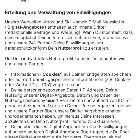
der Vorschlag im Rat.
Veröffentlicht:
Dienstag, 16.12.2025 15:07
Anzeige
Ideen der Parteien
Anzeige
Es war ein Vorschlag der Grünen-Fraktion eine
Infoveranstaltung zum Haushaltsloch als neue Art der
Kommunikation mit den Bürgern auszuprobieren. Ziel
dabei, hätte sein sollen, zu zeigen: Es ist nicht alles
hoffnungslos. Doch der Vorschlag fand keine
Mehrheit. Die Verwaltung kritisierte nämlich
zusätzliche Kosten und eine zu hohe Belastung der
städtischen Mitarbeiter. Ein weiterer Vorschlag der