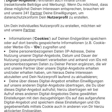
Veröffentlicht:
Donnerstag, 26.02.2026 11:53
Anzeige
Mehr Drogen-Unfälle
Anzeige
Auffällig ist, dass es immer mehr schwerwiegende
Unfälle, aber auch Unfälle unter Drogeneinfluss gibt.
Die Zahl ist immer Vergleich zum Vorjahr um deutlich
angestiegen. Ob die Legalisierung von Cannabis damit
zusammenhängt, lässt sich nur mutmaßen.
Anzeige