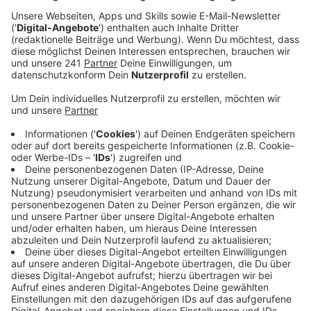
Corona-Delle auch wieder gestiegen.
Veröffentlicht:
Mittwoch, 01.03.2023 16:18
Anzeige
Immer häufiger sind Radfahrer, Fußgänger oder E-
Scooter-Fahrer in Unfälle verwickelt und werden
verletzt. Letztes Jahr waren es insgesamt 240. Auch
unter den drei Verkehrstoten letztes Jahr waren ein
Radfahrer und ein Fußgänger. Ein Trend, der der Polizei
Sorgen macht.
Sie sagt aber auch: Das zeige, dass immer mehr
Menschen vom Auto auf andere Verkehrsmittel
umsteigen. Das beobachtet sie vor allem bei E-Bikes.
Die sind immer häufiger auf Leverkusens Straßen zu
sehen, entsprechend steige auch das Unfallrisiko, so