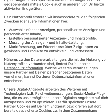
die Polizei. Es gibt aber auch gute Nachrichten:
Insgesamt ist die Zahl der Unfälle in Leverkusen
gesunken, auch im Vergleich zur Vor-Corona-Zeit.
Anzeige
Mehr Meldungen für Leverkusen
Anzeige
Weniger Fahrten auf der Line 4 aus Leverkusen
Klinikum Leverkusen begrüßt weitere Corona-
Lockerungen
Leverkusen: Erdbauarbeiten am Hitdorfer Kirmesplatz
starten