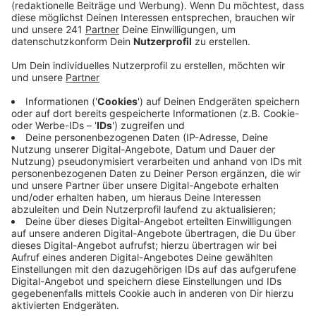
Anzeige
Einsatzkräfte haben am Sonntagabend einen Mann aus
Leverkusen schwerverletzt vorgefunden und ins
Krankenhaus gebracht, nachdem er selbst einen
Notruf abgegeben hatte. Der 43-Jährige gab an, er sei
nahe der Bahnstrecke zwischen Solinger Straße und
der Wupper von einem Unbekannten mit einem Messer
attackiert worden. In der Nähe des Tatorts stellte die
Polizei dann auch einen Tatverdächtigen und nahm ihn
vorläufig fest. Die Ermittlungen laufen noch.
Anzeige
Mehr Meldungen aus Leverkusen
Anzeige