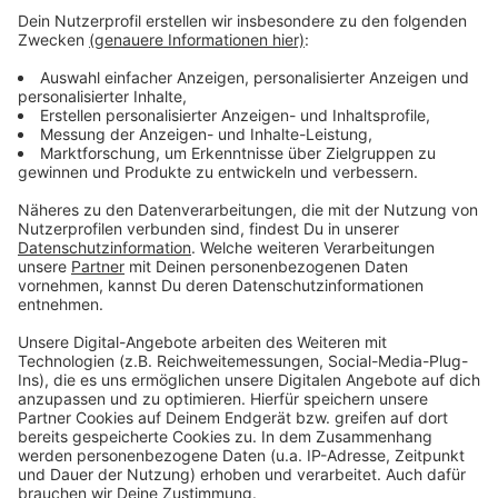
Leverkusener Karnevalsumzug ist auf Spenden
angewiesen
A1 bei Leverkusen: Rastplatz in Steinbüchel kommt
Leverkusener SPD fordert größere Mülleimer in
Hitdorf
Anzeige
Anzeige
Anzeige