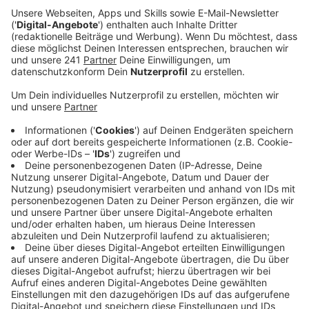
Veröffentlicht:
Donnerstag, 18.06.2026 11:39
Anzeige
Jede Stimme zählt
Anzeige
Der "blaue Kompass" wird bereits seit 10 Jahren
vergeben. Die Mutreiferei, also der interaktive Bereich
vom Kinder und Jugendmuseum wurde jetzt vom
Bundesumweltministerium in die Liste der Nominierten
aufgenommen. Zu gewinnen gibt´s 25.000 Euro
Preisgeld. Um dieses Geld zu bekommen, braucht das
NaturGut Ophoven die meisten Stimmen bei einer
Online-Abstimmung.
Hier
werden die Stimmen