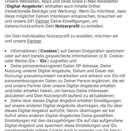
Anzeige
Polizei registriert viele Temposünder in
Schlebusch
Anzeige
Geblitzt wird in Fahrtrichtung Schlebuscher
Innenstadt. Stadt und Polizei hatten hier zuletzt
vermehrt Temposünder registriert – das sei eine
Gefahr für den Straßenverkehr, heißt es. Demnächst
soll es noch einen weiteren Blitzer in Schlebusch
geben. Die Arbeiten an der Oulu-Straße hatten sich
zuletzt wegen der Witterung verzögert.
Anzeige