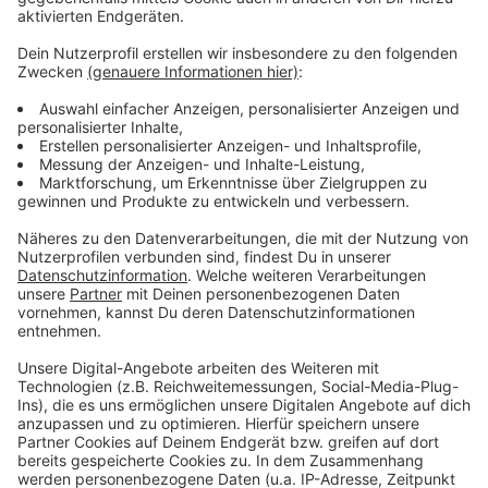
Weitere Meldungen aus Leverkusen
Anzeige
wupsi, Klinikum, Stadt: am Dienstag Warnstreik in
Leverkusen
Unfälle von Kleinkindern: Kurse für Leverkusener Eltern
Galeria-Filiale in Leverkusen: kommt Modehaus
aachener?
Anzeige