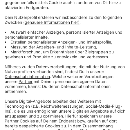
hierbei auf 65.000 Euro.
Anzeige
Weitere Meldungen aus Leverkusen
Anzeige
Shampoo für 300 Euro gestohlen: Polizei fasst
Ladendieb
Ukraine gegen Italien: Länderspiel in der BayArena
Bayer schaut nach Brüssel: Beratungen über
Glyphosat-Zulassung
Anzeige