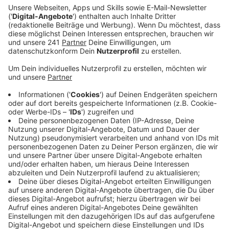
Veröffentlicht: Donnerstag, 12.10.2023 15:51
Anzeige
Dort sollen Kitagruppen und Grundschulen lernen, wie
sie ihre Zähne gesund halten können. Der Besuch
beginnt mit einem Frühstück, das die Kinder von
zuhause mitgebracht haben. Dabei erklären die
Beraterinnen, was ein gesundes Kindergartenfrühstück
ausmacht – und was die Entstehung von Karies
begünstigen kann. Dann geht es in einen Raum mit UV-
Licht, in dem die Kinder sehen können, wo sie beim
Zähneputzen nicht gründlich genug sind. Und mit einem
Behandlungsstuhl werden Zahnarztbesuche
nachgestellt. Realisiert wurde das Projekt in
Zusammenarbeit mit den Zahnmedizinischen Dienst
und der Stadt Leverkusen. Die Kosten belaufen sich