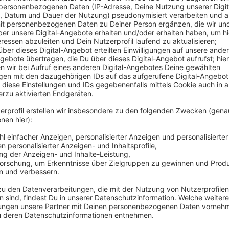
Gutes Wetter sorgt für gute Stimmung
Anzeige
Die Händler waren zufrieden, auch wenn es laut den
„Fußballloch“ gab. Danach seien aber wieder viele B
Hauptsächlich waren demnach auch die Handwerks-
Anzeige
Mehr Nachrichten aus Leverkusen
Anzeige
Eltern der Leverkusener Musikschule kritisieren die 
Wasserqualität in Leverkusen ist gut