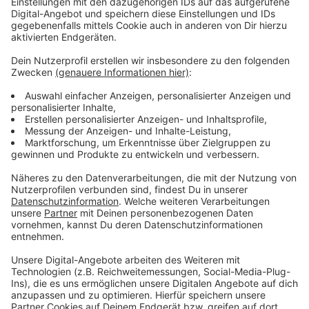
Löschen zu tun, weil sie eine Außenwand und das Dach
gewaltsam öffnen musste, um überhaupt an den
Brandherd in einer Zwischendecke zu kommen.
Anzeige
Weitere Meldungen aus Leverkusen
Anzeige
Brand in Leverkusen-Steinbüchel gelöscht
Petition: Mehr Heimplätze für pflegebedürftige
Leverkusener
Berufskolleg in Leverkusen-Wiesdorf wird renoviert