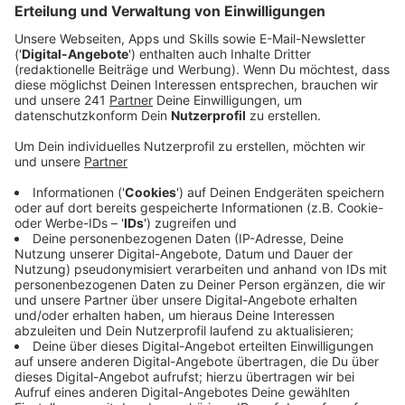
dabei mehr als hundert Marihuana- Setzlinge und
weitere hundert erntereife Pflanzen entdeckt.
Veröffentlicht:
Donnerstag, 25.05.2023 18:05
Anzeige
„Das ist schon eine ganz beachtliche Größe für eine
Drogenplantage“, so ein Polizeisprecher. Man gehe von
professionellen Anbau aus. Wer die Plantage betrieben
hat, müsse jetzt ermittelt werden, eine Festnahme
habe es noch nicht gegeben, so die Polizei.
Das Haus gehört einer 88-jährigen Frau. Sie und ihr 44
Jahre alter Sohn wurden nach dem Brand leicht
verletzt in eine Klinik gebracht. Die Brandursache des
Feuers ist ebenfalls noch nicht geklärt. Die Feuerwehr
hatte am Donnerstag mehrere Stunden mit dem