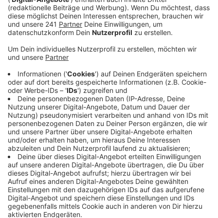
die Bewohner ein Konzert spielen.
Veröffentlicht:
Donnerstag, 09.04.2026 12:34
Anzeige
In der Pause geben die Polizisten den Bewohnern dann
Tipps für Alltagssituationen im Straßenverkehr. Dafür
gibt es auch einen Rollator-Parcours. Ziel der
Veranstaltung sei es, wichtige Präventionsarbeit mit
Musik zu verknüpfen und so die älteren Menschen zu
erreichen, sagt die Polizei.
Anzeige
Weitere Meldungen aus Leverkusen
Anzeige