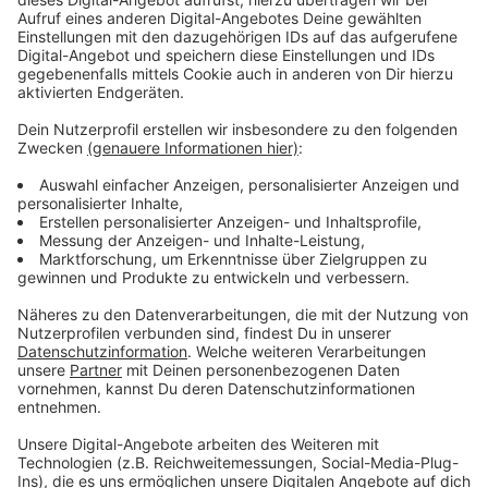
Feuerwehr nutzt diese Technik schon länger
Anzeige
Das ist aber nur in bestimmten Fällen erlaubt: wenn es
um eine Gefahr für Leib und Leben geht oder wenn
man ein Verbrechen beobachtet. Unsere Feuerwehr
darf diese Technik schon etwas länger nutzen. Sie
sagt, das hilft vor allem bei Notfällen abseits von
Straßen – zum Beispiel im Wald. Trotzdem bleibt es
wichtig, dass Anrufer Infos zu ihrem Standort geben,
damit die Einsatzkräfte schnell an den Einsatzort
kommen können.
Anzeige