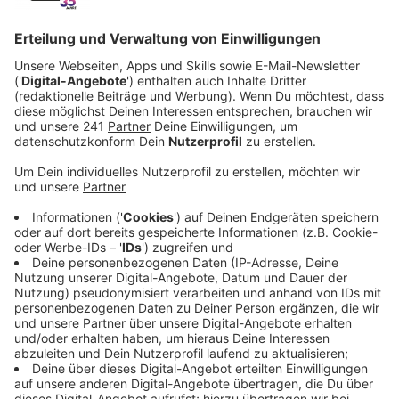
wo der Anrufer gerade ist. Feuerwehr und
Rettungsdienst dürfen das schon länger.
Veröffentlicht:
Dienstag, 12.05.2026 14:04
Anzeige
Wo sind Sie gerade? Wenn man die 110, wählt, ist das
eine der wichtigen Fragen, die die Polizei stellt. Wer
das nicht genau sagen kann, soll jetzt trotzdem
schnell Hilfe bekommen – dank eines neuen Projekts.
Die Polizei darf ab sofort auf eine besondere Technik
von Smartphones zurückgreifen. Sobald man damit die
110 wählt, schickt das Handy Standortdaten an die
Polizei. Die kann die Daten abrufen und Einsatzkräfte
direkt zum richtigen Ort schicken.
Anzeige