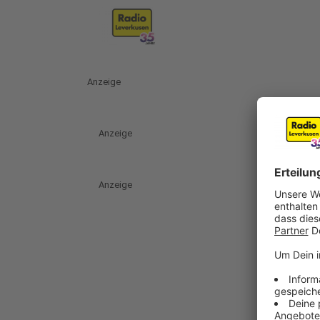
Anzeige
Anzeige
Anzeige