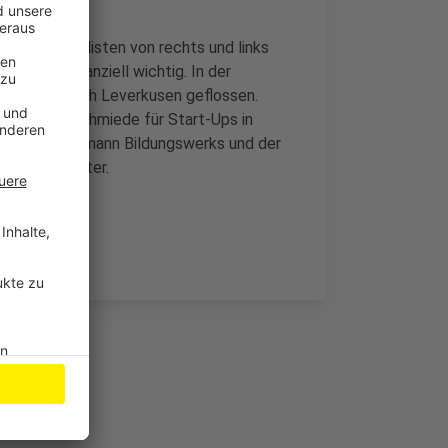
 oder Populisten von rechts und links
pa auch finanziell wichtig. In der
ionen Euro nach Leverkusen geflossen.
 eine Ideenschmiede für Start-Ups in
, des Wuppermann Bildungswerks und der
o Scholz weiter.