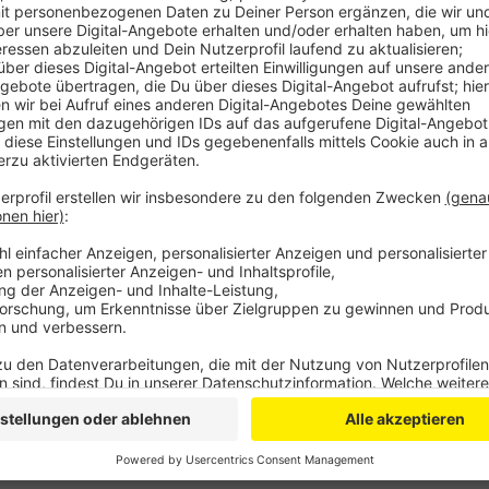
Europa müsse weiterentwickelt werden, Spaßparteien
dürften keine Chance haben. Für unsere Stadt sei Euro
laufenden Förderperiode der EU seien über drei Mill
Davon profitiert hat unter anderem das Probierwerk,
Opladen. Auch Projekte des Jobservice Leverkusen
Arbeiterwohlfahrt werden von der EU mitfinanziert, s
Anzeige