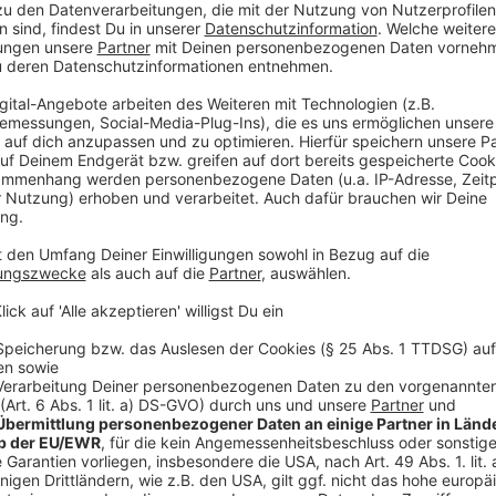
Anzeige
Dance-Battle zum Abschied
Anzeige
Gestern gab es die große Abschiedsparty im Bunker.
Richrath unter anderem auf ein Dance-Battle mit Hi
Konzerte. Der Bunker war voll mit Freunden, Wegbeg
verabschieden wollten.
Anzeige
Weitere Meldungen aus Leverkusen
Anzeige