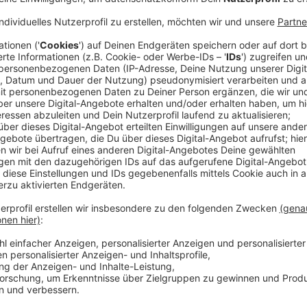
Zahlreiche soziale Projekte für unsere Stadt
Anzeige
Neben der 36-jährigen Leitung des Jugendzentrums ha
uns in der Stadt auf die Beine gestellt. Und das hat 
Interview...
Anzeige
Reiner Hilken zum Abschied