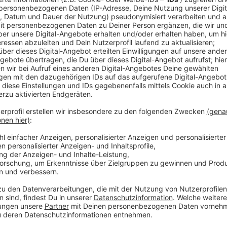
Anzeige
Der Untergrund sei nicht ausreichend tragfähig, hei
Leverkusen. Das hätten erste Untersuchungen zwar 
aber mit Zusatzarbeiten reagieren. Da die Baufirma 
Arbeiten erst im neuen Jahr ab dem 04. Januar wied
Pommernstraße/Staufenbergstraße wird jetzt erstma
so stark stockt, und ab dem 04.01. wird sie dann e
Kreisel hatten gerade in der letzten Woche für viel 
auch noch eine Ampel für Ordnung sorgen sollte.
Anzeige
Mehr Meldungen aus Leverkusen
Anzeige