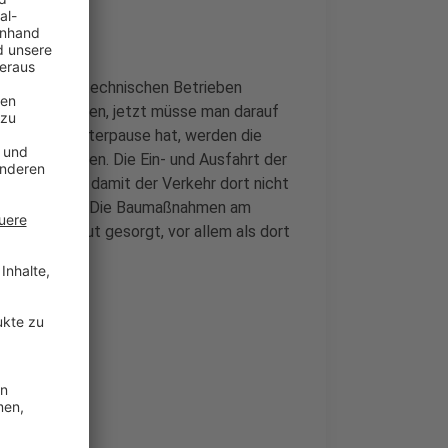
ßt es von den technischen Betrieben
anders ergeben, jetzt müsse man darauf
auch noch Winterpause hat, werden die
eraufgenommen. Die Ein- und Ausfahrt der
l geöffnet, damit der Verkehr dort nicht
rneut gesperrt. Die Baumaßnahmen am
Stau und Unmut gesorgt, vor allem als dort