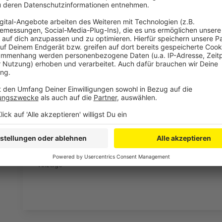
drei Katzen wurden aus dem brennenden Haus befreit,
Tierklinik gebracht.
Anzeige
Mehr News aus Leverkusen
Anzeige
Bayer Leverkusen verlängert mit Piero Hincapie
Kleiner Brand in Leverkusen-Wiesdorf
Anzeige