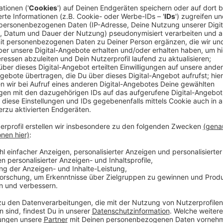
Anzeige
Personen außer Gefahr
Anzeige
Die beiden Anwohner wurden laut Feuerwehr ins Krank
Lebensgefahr. Der Brand wurde dann innerhalb wenig
Schäden angerichtet. Das Gebäude bleibt erstmal u
Anzeige
Auch Vierbeiner bekommen HIlfe
Anzeige
Auch um die Haustiere in dem Gebäude haben sich di