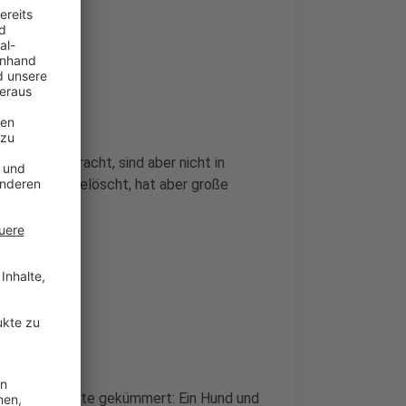
enhaus gebracht, sind aber nicht in
er Stunden gelöscht, hat aber große
nbewohnbar.
e Einsatzkräfte gekümmert: Ein Hund und