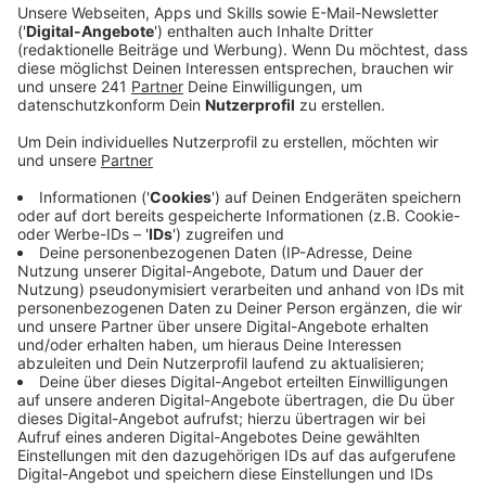
losgeht, will sich die Verwaltung Fördermittel
sichern, um die eigenen Kosten zu reduzieren.
Veröffentlicht:
Dienstag, 31.10.2023 11:36
Anzeige
Seit diesem Jahr gibt es von EU und Land eine neue
Fördermöglichkeit für Energieeffiziente öffentliche
Gebäude. Unter genau diesem Aspekt, der
Energieeffizienz, soll in den kommenden Jahren auch
die Opladener Festhalle saniert werden. Deswegen
hofft die Stadt im Rahmen des Programms auf
Fördermittel von fast 6 Millionen Euro – mehr ein
Drittel der veranschlagten Gesamtkosten. Das
Problem: Den Förderantrag kann die Stadt erst seit
wenigen Wochen vorbereiten und erst, wenn der
eingereicht und bewilligt ist, kann die Stadt nach