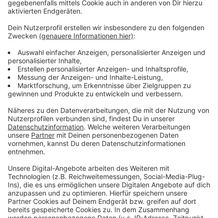
eigener Aussage damit starten, Baufirmen für die
Sanierung der Festhalle zu suchen. Die Stadt geht
deswegen davon aus, dass die Festhalle damit erst in
rund zweieinhalb Jahren fertig wird.
Anzeige
Weitere Meldungen aus Leverkusen
Anzeige
Leverkusener Grüne fordern Schulstraßen
Leverkusens größte Karnevalsparty am Samstag
Leverkusener Taxiunternehmen passen Tarife an
Anzeige