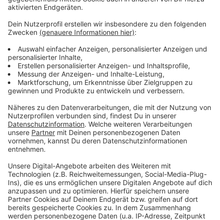
Anzeige
Weitere Meldungen aus Leverkusen
Anzeige
Neues Mundhygienezentrum soll Kinder über
Zahngesundheit aufklären
Ärger um Fußgängerampel an der Baustelle
Borsigstraße
Polizei stellt Shampoodieb in Opladen
Anzeige