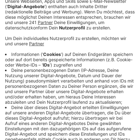
westukrainische Kleinstadt Tysmenyzja
gespendet.
Veröffentlicht:
Donnerstag, 12.10.2023 16:34
Anzeige
Nach einem Zwischenstopp in der polnischen
Partnerstadt Ratibor ist das Auto letzte Woche an
seinem Ziel angekommen. Die Gemeinde mit circa
9.000 Einwohnern kann dadurch jetzt eine Freiwillige
Feuerwehr gründen. Die dortige Bürgermeisterin
bedankt sich für die Spende und betont, dass in der
Ukraine Feuerwehrausrüstung dringend benötigt wird.
Seit Kriegsbeginn kommt es durch die Raken- und
Drohnenangriffen immer häufiger zu Bränden. Das
Löschfahrzeug ist das insgesamt fünfte Auto, das die
Feuerwehr Leverkusen an die Ukraine spendet.