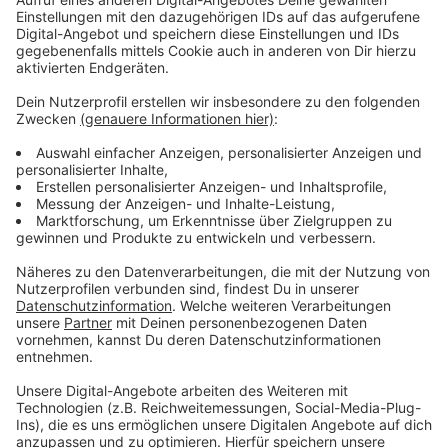
Hoffen auf weniger Vandalismus
Anzeige
Hängen die Plakate dann, hoffen sie darauf, dass es zu
weniger Beschädigungen und Beschmierungen kommt
als bei der letzten Wahl. Das ist da häufiger
vorgekommen als früher. Für die nächsten anderthalb
Monate hängen dann ab heute die Plakate der OB-
Kandidaten. Die Wahl ist nämlich am 14. September.
Anzeige
Weitere Meldungen aus unserer Stadt
Anzeige