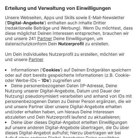
Veröffentlicht:
Freitag, 01.08.2025 06:37
Anzeige
Favorisierte Orte
Anzeige
Die Grünen halten die Plakat-Spots in den
Fußgängerzonen der verschiedenen Stadtteile für die
wichtigsten. Die FDP wiederum will versuchen, sich die
großen, stark befahrenen Verkehrsknotenpunkte für
ihre Plakate zu sichern. Alle größeren Parteien sind
dafür mit mindestens 30 Helfern in verschiedenen
Teams ab 15:00 Uhr unterwegs.
Anzeige