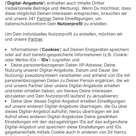
Alonso eine große Herausforderung.
Veröffentlicht:
Dienstag, 02.01.2024 06:18
Anzeige
Wegen des Afrika-Cups fallen gleich mehrere
Stammspieler aus. Victor Boniface, Odilon Kossounou,
Edmond Tapsoba, und Amine Adli sind für die
Nationalmannschaften ihrer Heimatländer im Einsatz.
Wie gut das Spiel ohne sie klappt, kann die Werkself
am kommenden Sonntag zeigen. Dann findet das erste
Testspiel der Winterpause in der BayArena statt – und
zwar ab 15:00 Uhr gegen den FC Venedig. Eine Woche
später trifft Bayer 04 in der Bundesliga dann auswärts
auf den FC Augsburg.
Anzeige