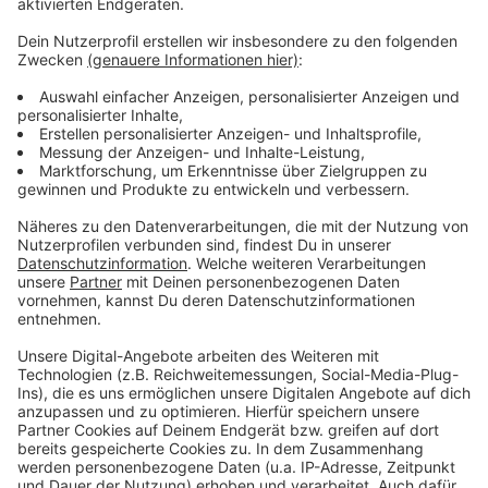
Mehr Meldungen aus Leverkusen
Anzeige
Leverkusen: Was 2024 teurer wird
Feuerwehr Leverkusen mit vielen Einsätzen zum
Jahreswechsel
Leverkusener Scala Cinema wegen Feuerwehreinsatz
geschlossen
Anzeige