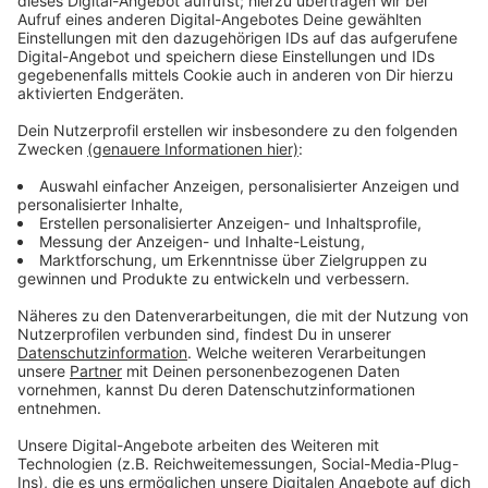
Anzeige
Es geht um das ehemalige Sparkassen-Gebäude am
Königsberger Platz. Eigentümerin ist die WGL. Mieter
ist aktuell eine Firma, die die Räume wiederum an
andere Unternehmen untervermietet. Aktuell sind das
laut Scholz 46 Betriebe. Was ihn stört: Der Mieter
wirbt explizit mit den niedrigen Steuern bei uns. Der
Politiker sieht deshalb die WGL in der Pflicht. Die
wiederum sagt: Das Geschäftsmodell ist legal. Mit
Abriss des Gebäudes 2028 werde sich das Thema
erledigen. Und die WGL legt gegen Scholz nach: Als
Ratsmitglied habe er die Senkung der Gewerbesteuer
selbst mitbeschlossen.
Anzeige