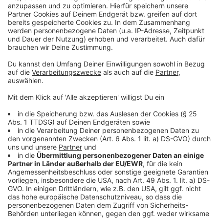
Weitere Meldungen aus Leverkusen
Anzeige
Stadtrat stoppt Grundsteuer-Erhöhung vorerst
Baustelle A59: Radfahrer werden wieder auf den
Dhünnradweg umgeleitet
Frauenring Leverkusen stiftet Mädelsboxen für
Schulen und Jugendhäuser
Anzeige
Anzeige