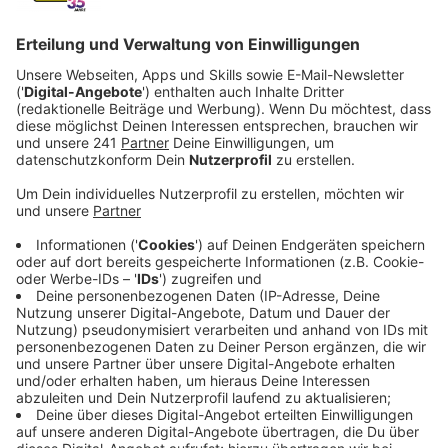
Veröffentlicht:
Dienstag, 19.05.2026 12:37
Anzeige
Firmen, die bei uns in der Stadt ihren Sitz haben, hier
aber gar nicht wirklich arbeiten. Sogenannte
Briefkastenfirmen sind immer wieder Thema, vor allem
wegen der niedrigen Gewerbesteuer. Solche
Verdachtsfälle in Rheindorf sorgen jetzt für Streit
zwischen der Wohnungsgesellschaft Leverkusen und
unserem Landtagsabgeordneten Scholz.
Anzeige
Hat die niedrige Gewerbesteuer
Unternehmen angelockt?