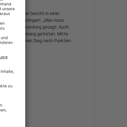
mals hatte das Gericht in einer
cht Monate verringert. „Man muss
der Urteilsverkündung gesagt. Auch
der in Erscheinung getreten. Mitte
 Stuttgart einen Sieg nach Punkten.
bestellen
ken!