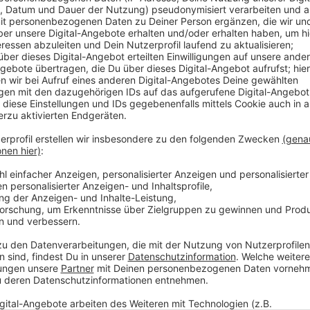
Diese Strafe büßt er jetzt im offenen Vollzug ab. Da
Revisionsverhandlung die ursprüngliche Strafe um a
zufrieden sein mit dem Ergebnis“, hatte Sturm nach 
sportlich war der Leverkusener Box-Profi zuletzt wie
Februar feierte Sturm bei einem Comeback-Kampf in
Anzeige
Weitere Meldungen aus Leverkusen
Anzeige
Leverkusener Pendler können Deutschlandticket vor
Leverkusener überfallen: Polizei sucht Zeugen
Stadt erinnert: Ausweisdokumente rechtzeitig chec