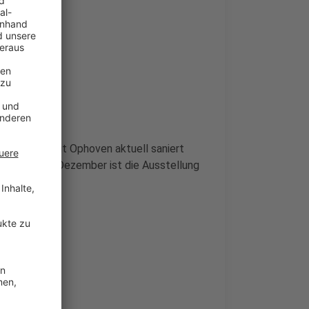
des NaturGut Ophoven aktuell saniert
 Ab dem 22. Dezember ist die Ausstellung
. Januar.