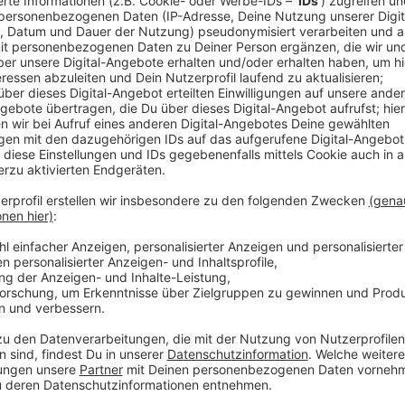
Anzeige
Öffnungszeiten um Weihnachten
Anzeige
Da das Kinder- und Jugendmuseum auf dem Gelände 
wird, ist die Ausstellung in Opladen untergekommen.
vorerst geschlossen, weiter geht es dann am 3. und 4
Anzeige
Weitere Meldungen aus unserer Stadt
Anzeige