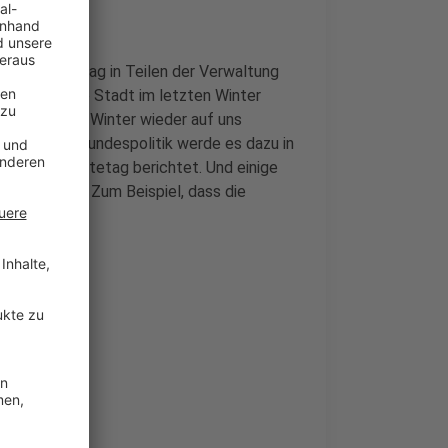
giesparfreitag in Teilen der Verwaltung
piele, wie die Stadt im letzten Winter
m kommenden Winter wieder auf uns
en aus der Bundespolitik werde es dazu in
eutsche Städtetag berichtet. Und einige
ehin weiter. Zum Beispiel, dass die
en.