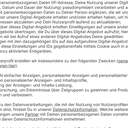
Anzeige
Niedrigere Temperaturen in Schwimmbecken, ein Ener
oder kaltes Duschen in den Sporthallen. Nur drei Beis
Energie gespart hat. Ob einige dieser Maßnahmen i
zukommen, darüber diskutiert die Stadt noch. Vorgab
diesem Jahr wohl eher nicht geben. Das hätte der D
kleinere Energiesparmaßnahmen laufen laut Stadt ohn
Heizungen regelmäßig auf ihre Effizienz geprüft werd
Anzeige
Weitere Meldungen aus Leverkusen
Anzeige
Leverkusener OGS demonstriert vor NRW-Landtag