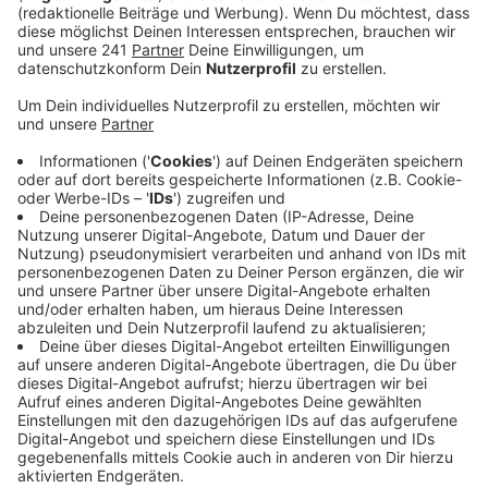
Die Opladener Bielertkirche lädt an Heiligabend ab
18:00 Uhr zu einem Treffen unter dem Motto
„Heiligabend nicht alleine“ ein. Dort gibt es
gemeinsames Weihnachtssingen und Spiele. Auch der
Betreiber der Facebookgruppe Nettwerk öffnet seine
Haustür für alle, die in öffentlichem Kreise
Weihnachten feiern wollen. Wer Lust auf Action hat,
kann morgen das Basketballderby zwischen den Giants
und den Kölner RheinStars in der Ostermann Arena
verfolgen. Außerdem gibt’s abends ein Weihnachts-
Rockkonzert in der Gaststätte Norhausen.
Anzeige
Weitere Meldungen aus Leverkusen