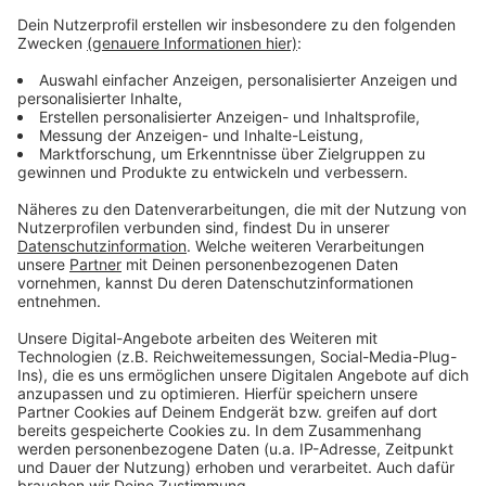
Anzeige
Leverkusen: Rennbaumkreisel wird erst im neuen Jahr
fertig
Leverkusener Feuerwehr durch Unwetter im
Dauereinsatz
Feiertags-Öffnungszeiten in Leverkusen
Anzeige
Anzeige