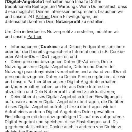
durchschnittlich knapp 44.900 Euro brutto im Jahr.
Veröffentlicht:
Dienstag, 23.01.2024 06:07
Anzeige
Das sind 3.700 Euro weniger als der NRW-Durchschnitt
und gut 4.000 Euro mehr als der Bundesdurchschnitt.
Dass wir in Leverkusen zu wenig verdienen, darüber
beklagen sich wahrscheinlich eher weniger Menschen.
Laut Vergleichsportal sind 59% aller Arbeitnehmer in
Leverkusen zufrieden mit ihrem Gehalt. Am
zufriedensten mit ihrer Bezahlung sind laut
Vergleichsportal die Bielefelder, am unglücklichsten
die Bochumer.
Anzeige