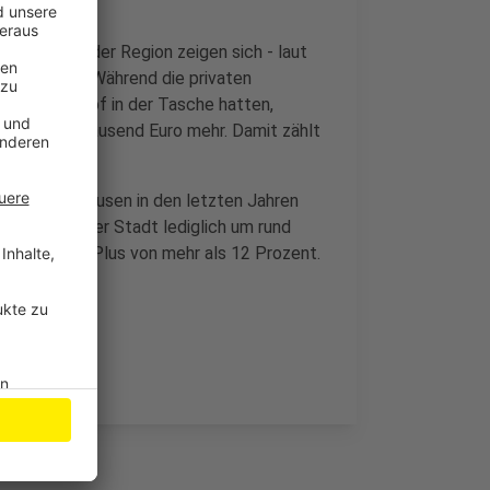
 bei uns in der Region zeigen sich - laut
terschiede. Während die privaten
 Euro pro Kopf in der Tasche hatten,
viereinhalb tausend Euro mehr. Damit zählt
egenden.
and in Leverkusen in den letzten Jahren
men in unserer Stadt lediglich um rund
eitraum ein Plus von mehr als 12 Prozent.