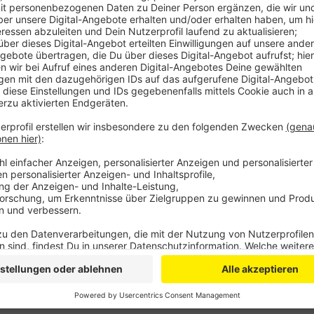
Das Wohlstandsgefälle in Deutschland ist groß – auch
den Zahlen der Hans-Böckler-Stiftung - deutliche Un
Haushalte in Leverkusen im letzten Jahr rund 20.900
waren es zum Beispiel im Rheinisch-Bergischen fast 
das Rheinisch-Bergischen zu den wohlhabendsten G
Die Studie zeigt auch: Viel getan hat sich am Wohlst
nicht. Seit 2000 ist das verfügbare Pro-Kopf-Einkom
zwei Prozent gestiegen. Bundesweit gab es in dem Z
Anzeige