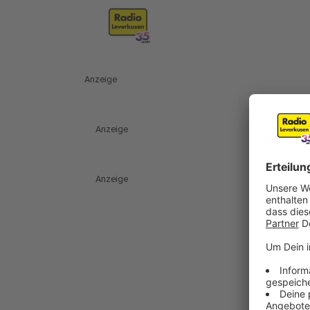
Anzeige
Anzeige
Anzeige