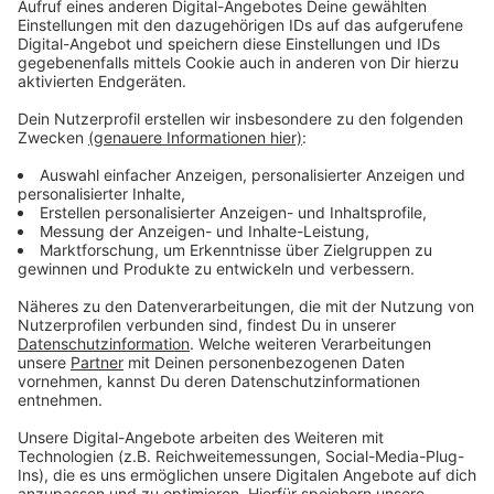
Unproblematischer Standort und
Besonderheit für Leverkusen
Anzeige
Aus Sicht der Naturschützer gilt der Standort als
unproblematisch. Der Schornstein ähnele für die Tiere
einem hohen Felsen, zudem seien sie durch die große
Höhe kaum gestört. Wanderfalken gelten außerdem
als sehr standorttreu und kehren regelmäßig zu ihren
Brutplätzen zurück. Laut NABU handelt es sich beim
Bayer-Schornstein zudem um den einzigen bekannten
Brutplatz der Art in Leverkusen.
Anzeige
Weitere Meldungen aus Leverkusen