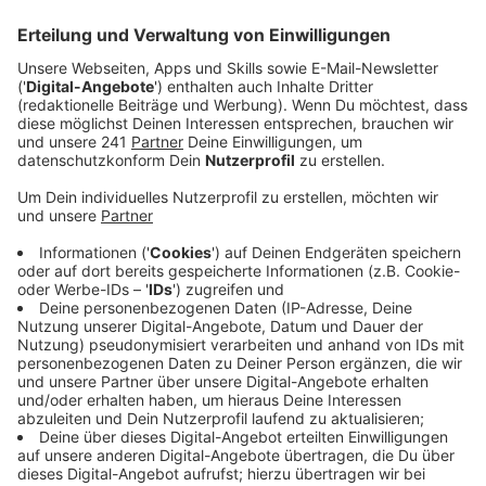
Anzeige
Brutplatz seit vielen Jahren etabliert
Anzeige
Am Bayer-Schornstein im Chempark Leverkusen
brüten derzeit erneut Wanderfalken. Das hat der NABU
Leverkusen auf Radio-Leverkusen-Anfrage bestätigt.
Die Brutstätte ist dort seit vielen Jahren bekannt.
Zusätzlich wurde am Schornstein ein künstlicher Horst
angebracht, um die Ansiedlung der Tiere zu
unterstützen.
Anzeige